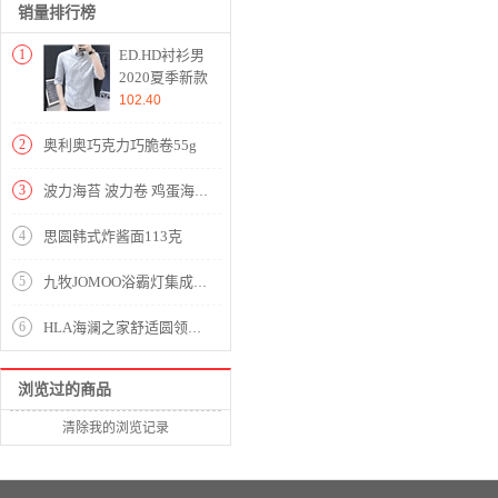
销量排行榜
1
ED.HD衬衫男
2020夏季新款
短袖衬衫男士
102.40
五分袖衬衣时
尚休闲韩版男
2
奥利奥巧克力巧脆卷55g
装潮流衣服
6028浅灰色
3
波力海苔 波力卷 鸡蛋海苔味蛋卷 休闲零食 早餐饼干288克
XL
4
思圆韩式炸酱面113克
5
九牧JOMOO浴霸灯集成吊顶排气扇照明一体暖风机浴室卫生间取暖风暖浴霸JD002 ZMD不包安装 JD022
6
HLA海澜之家舒适圆领毛衣男柔软简约长袖针织衫HNZAD3R066A 粉红67 185/100A/XXL
浏览过的商品
清除我的浏览记录