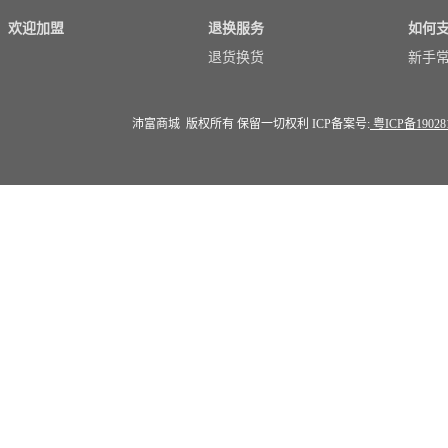
欢迎加盟
退换服务
如何
退货换货
新手
沛富商城 版权所有 保留一切权利 ICP备案号:
粤ICP备19028