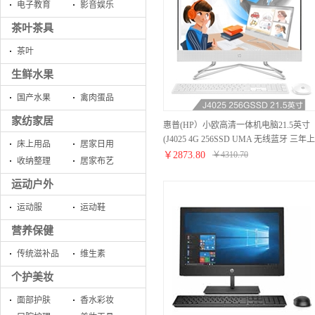
电子教育
影音娱乐
茶叶茶具
茶叶
生鲜水果
国产水果
禽肉蛋品
家纺家居
惠普(HP）小欧高清一体机电脑21.5英寸
(J4025 4G 256SSD UMA 无线蓝牙 三年上
床上用品
居家日用
门)FHD高色域
￥
2873.80
￥
4310.70
收纳整理
居家布艺
运动户外
运动服
运动鞋
营养保健
传统滋补品
维生素
个护美妆
面部护肤
香水彩妆