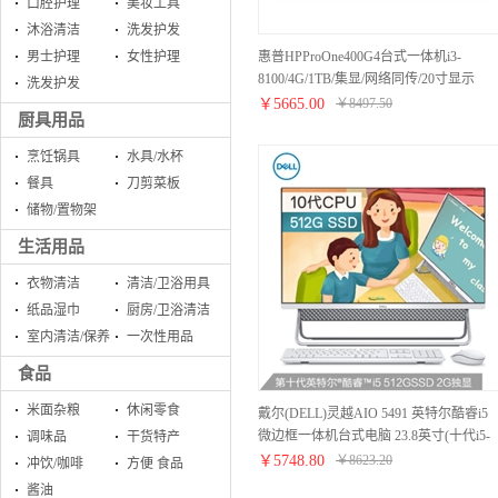
口腔护理
美妆工具
沐浴清洁
洗发护发
惠普HPProOne400G4台式一体机i3-
男士护理
女性护理
8100/4G/1TB/集显/网络同传/20寸显示
洗发护发
器/DOS
￥
5665.00
￥
8497.50
厨具用品
烹饪锅具
水具/水杯
餐具
刀剪菜板
储物/置物架
生活用品
衣物清洁
清洁/卫浴用具
纸品湿巾
厨房/卫浴清洁
室内清洁/保养
一次性用品
食品
米面杂粮
休闲零食
戴尔(DELL)灵越AIO 5491 英特尔酷睿i5
微边框一体机台式电脑 23.8英寸(十代i5-
调味品
干货特产
10210U 8G 512GSSD 2G独显)银
￥
5748.80
￥
8623.20
冲饮/咖啡
方便 食品
酱油