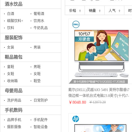
酒水饮品
白酒
葡萄酒
碳酸饮料+
饮用水
饮料
牛奶乳品
服装配饰
女装
男装
鞋品箱包
童鞋
男鞋
女鞋
女鞋
收纳箱
鞋垫
戴尔(DELL)灵越AIO 5491 英特尔酷睿i7
母婴用品
微边框一体机台式电脑23.8英寸(十代i7-
洗护用品
日常防护
10510U 8G 512GSSD 1T 独显)银
￥
8048.80
￥
12073.20
手机数码
品牌手机
手机配件
摄影摄像
智能设备