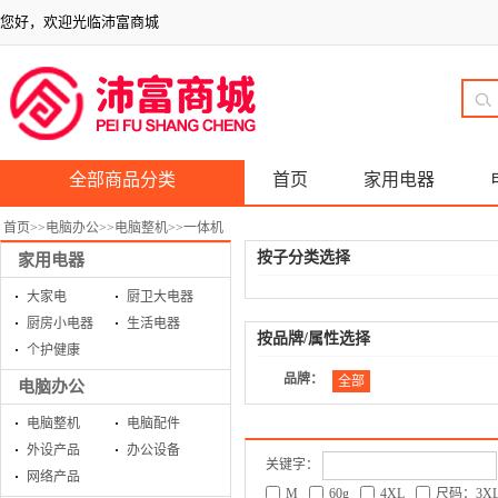
您好，欢迎光临沛富商城
全部商品分类
首页
家用电器
首页
>>
电脑办公
>>
电脑整机
>>
一体机
按子分类选择
家用电器
大家电
厨卫大电器
厨房小电器
生活电器
按品牌/属性选择
个护健康
品牌：
全部
电脑办公
电脑整机
电脑配件
外设产品
办公设备
关键字：
网络产品
M
60g
4XL
尺码：3X